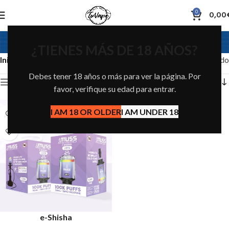
0
0,00
e-Shisha
¿TIENES MÁS DE 18 AÑOS?
Inicio
Mostrando el único resultado
Debes tener 18 años o más para ver la página. Por
Show sidebar
favor, verifique su edad para entrar.
I AM 18 OR OLDER
I AM UNDER 18
SOLD OUT
e-Shisha