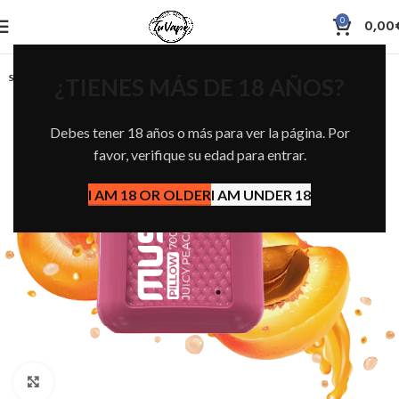
0
0,00
SOLD OUT
¿TIENES MÁS DE 18 AÑOS?
Debes tener 18 años o más para ver la página. Por
favor, verifique su edad para entrar.
I AM 18 OR OLDER
I AM UNDER 18
Click to enlarge