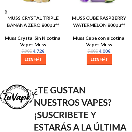
MUSS CRYSTAL TRIPLE
MUSS CUBE RASPBERRY
BANANA ZERO 800puff
WATERMELON 800puff
Muss Crystal Sin Nicotina
,
Muss Cube con nicotina
,
Vapes Muss
Vapes Muss
4,72
€
4,00
€
5,90
€
5,00
€
LEER MÁS
LEER MÁS
¿TE GUSTAN
NUESTROS VAPES?
¡SUSCRIBETE Y
ESTARÁS A LA ÚLTIMA