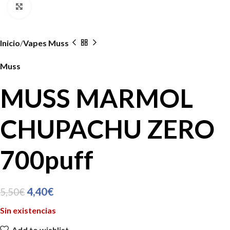
Click to enlarge
Inicio
Vapes Muss
Muss
MUSS MARMOL
CHUPACHU ZERO
700puff
4,40
€
5,50
€
Sin existencias
Add to wishlist