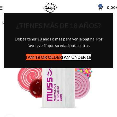
0
0,00
SOLD OUT
¿TIENES MÁS DE 18 AÑOS?
Debes tener 18 años o más para ver la página. Por
favor, verifique su edad para entrar.
I AM 18 OR OLDER
I AM UNDER 18