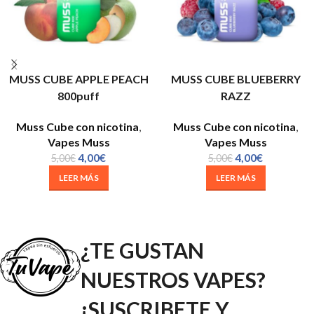
MUSS CUBE APPLE PEACH
MUSS CUBE BLUEBERRY
800puff
RAZZ
Muss Cube con nicotina
,
Muss Cube con nicotina
,
Vapes Muss
Vapes Muss
4,00
€
4,00
€
5,00
€
5,00
€
LEER MÁS
LEER MÁS
¿TE GUSTAN
NUESTROS VAPES?
¡SUSCRIBETE Y