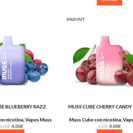
SOLD OUT
BE BLUEBERRY RAZZ
MUSS CUBE CHERRY CANDY 
n nicotina
,
Vapes Muss
Muss Cube con nicotina
,
Vap
4,00
€
4,00
€
5,00
€
5,00
€