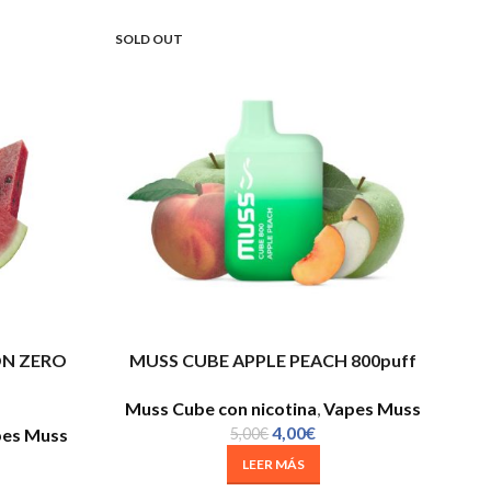
SOLD OUT
ON ZERO
MUSS CUBE APPLE PEACH 800puff
Muss Cube con nicotina
,
Vapes Muss
4,00
€
es Muss
5,00
€
LEER MÁS