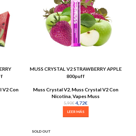
ERRY
MUSS CRYSTAL V2 STRAWBERRY APPLE
f
800puff
l V2 Con
Muss Crystal V2
,
Muss Crystal V2 Con
Nicotina
,
Vapes Muss
4,72
€
5,90
€
LEER MÁS
SOLD OUT