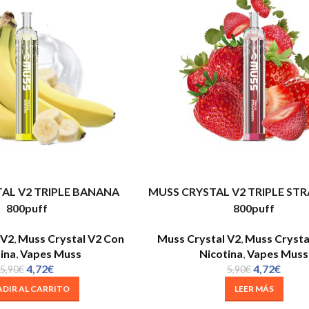
AL V2 TRIPLE BANANA
MUSS CRYSTAL V2 TRIPLE ST
800puff
800puff
 V2
,
Muss Crystal V2 Con
Muss Crystal V2
,
Muss Crysta
ina
,
Vapes Muss
Nicotina
,
Vapes Muss
4,72
€
4,72
€
5,90
€
5,90
€
DIR AL CARRITO
LEER MÁS