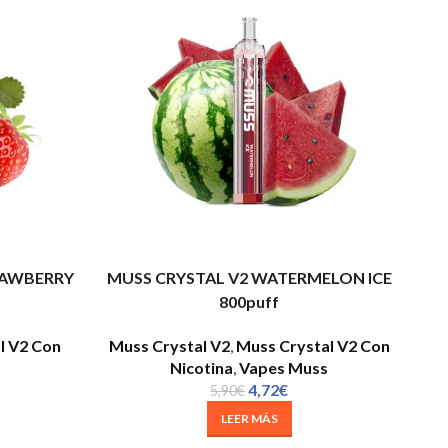
RAWBERRY
MUSS CRYSTAL V2 WATERMELON ICE
800puff
l V2 Con
Muss Crystal V2
,
Muss Crystal V2 Con
Nicotina
,
Vapes Muss
4,72
€
5,90
€
LEER MÁS