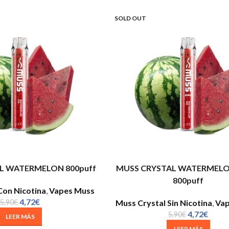
SOLD OUT
L WATERMELON 800puff
MUSS CRYSTAL WATERMEL
800puff
Con Nicotina
,
Vapes Muss
4,72
€
5,90
€
Muss Crystal Sin Nicotina
,
Vap
4,72
€
5,90
€
LEER MÁS
LEER MÁS