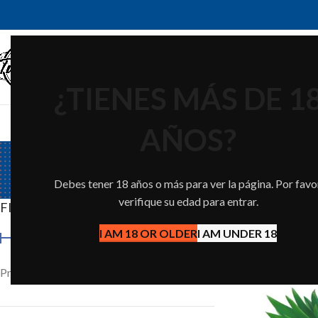
¿TIENES MÁS DE 1
Muss Cyberflex
Muss Salts
AÑOS?
Debes tener 18 años o más para ver la página. Por favor
verifique su edad para entrar.
FILTRAR POR PRECIO
Inicio
Vapes M
I AM 18 OR OLDER
I AM UNDER 18
Precio:
0€
—
20€
SOLD OUT
FILTRAR