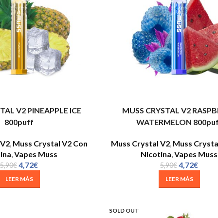
AL V2 PINEAPPLE ICE
MUSS CRYSTAL V2 RASPB
800puff
WATERMELON 800puf
 V2
,
Muss Crystal V2 Con
Muss Crystal V2
,
Muss Crysta
ina
,
Vapes Muss
Nicotina
,
Vapes Muss
4,72
€
4,72
€
5,90
€
5,90
€
LEER MÁS
LEER MÁS
SOLD OUT