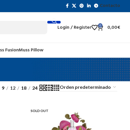
Contacto
Login / Register
0
0,00
€
ss Fusion
Muss Pillow
9
12
18
24
SOLD OUT