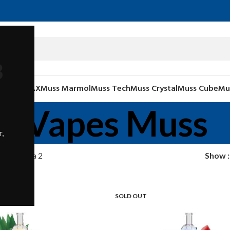
8
Muss XMAX
Muss Marmol
Muss Tech
Muss Crystal
Muss Cube
Mu
Vapes Muss
,
uss
Página 2
Show
SOLD OUT